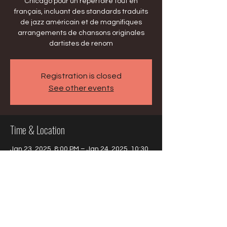
Chicago pour un répertoire tout en
français, incluant des standards traduits
de jazz américain et de magnifiques
arrangements de chansons originales
dartistes de renom
Registration is closed
See other events
Time & Location
Jan 23, 2025, 8:00 PM – Jan 24, 2025, 10:30
PM
Le Gosier, 25 Avenue de Périnet, Le Gosier
97190, Guadeloupe