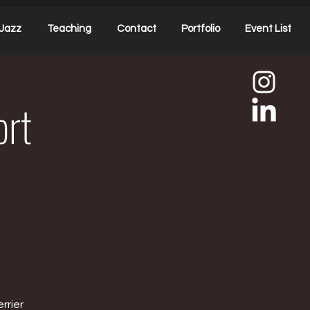
Jazz
Teaching
Contact
Portfolio
Event List
ort
rrier