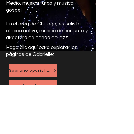
Medio, música turca y música
gospel.
En el área de Chicago, es solista
clásica activa, músico de conjunto y
directora de banda de jazz.
Haga clic aquí para explorar las
páginas de Gabrielle:
Soprano operística
vocalista de jazz
Enseñando
Upcoming Events
Portafolios de percusión y actuación