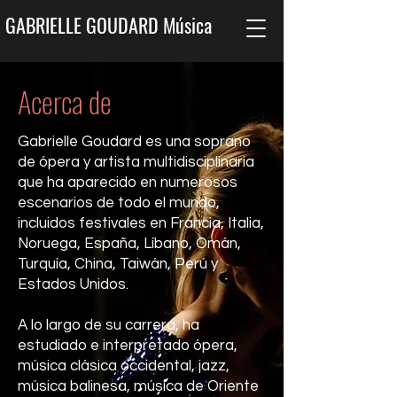
GABRIELLE GOUDARD Música
Acerca de
Gabrielle Goudard es una soprano
de ópera y artista multidisciplinaria
que ha aparecido en numerosos
escenarios de todo el mundo,
incluidos festivales en Francia, Italia,
Noruega, España, Líbano, Omán,
Turquía, China, Taiwán, Perú y
Estados Unidos.
A lo largo de su carrera, ha
estudiado e interpretado ópera,
música clásica occidental, jazz,
música balinesa, música de Oriente